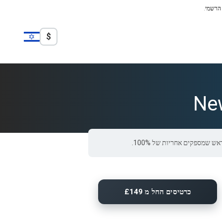
 הרשמי.
$
New
כרטיסים החל מ £149