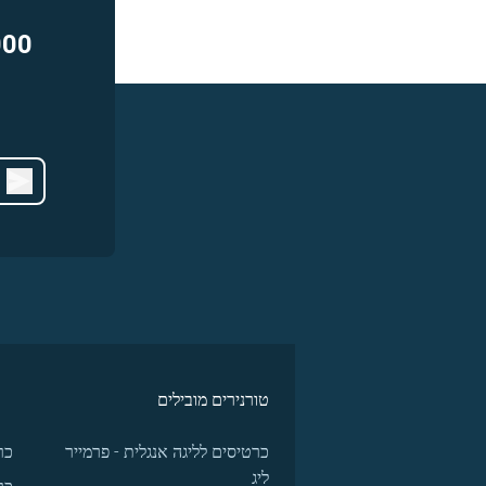
000
טורנירים מובילים
כרטיסים לליגה אנגלית - פרמייר
כר
ליג