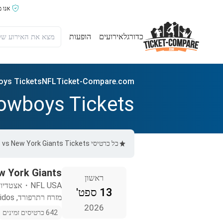
אנו 
כדורגל
אירועים
הופעות
oys Tickets
NFL
Ticket-Compare.com
Cowboys Tickets
כל כרטיסי Dallas Cowboys vs New York Giants Tickets ב-Ticket-Compare.com הם אותנטיים, ממוכרים מאומתים מראש שמספקים אחריות של 100%.
w York Giants
ראשון
NFL USA
・
אצטדיון
13 ספט'
מזרח רתרפורד, Estados Unidos
2026
642 כרטיסים זמינים