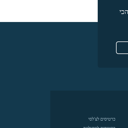
כי
כרטיסים לצ'לסי