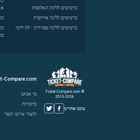
כר
כרטיסים לליגת האלופות
א
כרטיסים לליגה אירופית
כר
כרטיסים לליגה ספרדית - לה ליגה
כר
בו
et-Compare.com
© Ticket-Compare.com
מי אנחנו
2015-2026
ביקורות
עקבו אחרינו
תיצור איתנו קשר