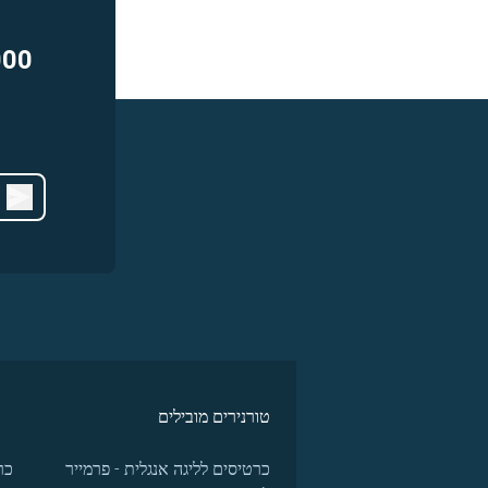
000
טורנירים מובילים
כרטיסים לליגה אנגלית - פרמייר
כר