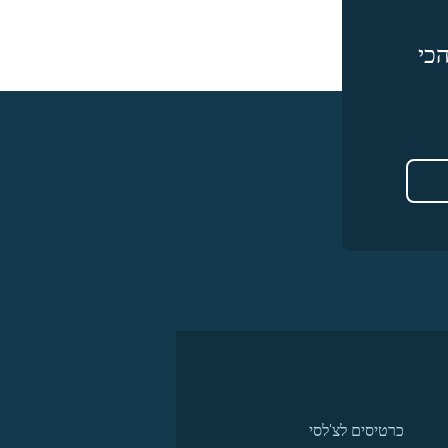
כי
כרטיסים לצ'לסי