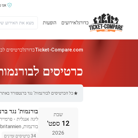
אנו 
כדורגל
אירועים
הופעות
Ticket-Compare.com
כדורגל
כרטיסים לבו
כרטיסים לבורנמות'
כל הכרטיסים לבורנמות' נגד ברנטפורד באתר Ticket-Compare.com הם אותנטיים, ממוכרים מאומתים מראש שמספקים אחריות של 100%
בורנמות' נגד בר
שבת
ליגה אנגלית - פרמייר 
12 ספט'
בורנמות, Storbritannien
2026
34 כרטיסים זמינים