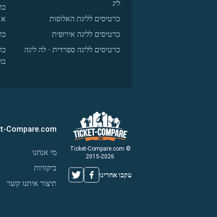
ליג
כר
כרטיסים לליגת האלופות
א
כרטיסים לליגה אירופית
כר
כרטיסים לליגה ספרדית - לה ליגה
כר
בו
et-Compare.com
© Ticket-Compare.com
מי אנחנו
2015-2026
ביקורות
עקבו אחרינו
תיצור איתנו קשר