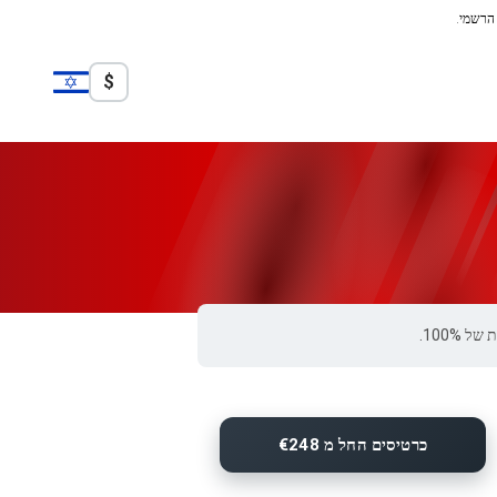
 הרשמי.
$
כרטיסים החל מ €248