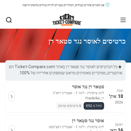
אנו משווים אתרים בטוחים, המחירים עשויים להיות גבוהים מהשוק הרשמי.
כרטיסים לאוסר נגד סטאד רן
כל הכרטיסים לאוסר נגד סטאד רן באתר Ticket-Compare.com הם
אותנטיים, ממוכרים מאומתים מראש שמספקים אחריות של 100%.
סטאד רן נגד אוסר
שבת
ליגה צרפתית - ליגה 1
・
אצטדיון רואז'ון
10 אוק'
רן, Frankrike
2026
החל מ €92
6 כרטיסים זמינים
אוסר נגד סטאד רן
ראשון
ליגה צרפתית - ליגה 1
・
אצטדיון דסצ'מפס
16 מאי