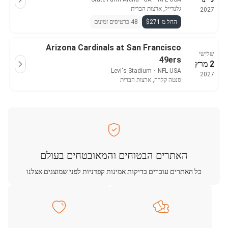
גלנדייל, ארצות הברית
2027
החל מ $271
48 כרטיסים זמינים
Arizona Cardinals at San Francisco
שלישי
49ers
2 מרץ
Levi's Stadium
・
NFL USA
2027
סנטה קלרה, ארצות הברית
האתרים הבטוחים והמאובטחים בעולם
כל האתרים עוברים בדיקות אמינות קפדניות לפני שמוצגים אצלנו