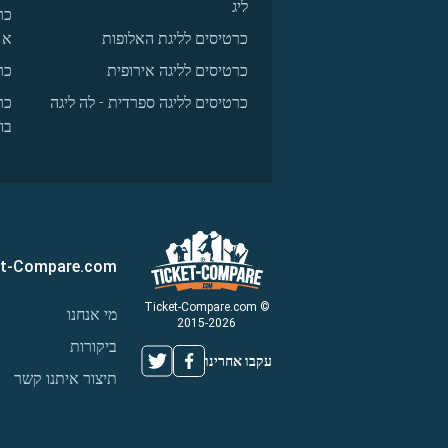
ליג
כר
כרטיסים לליגת האלופות
א
כרטיסים לליגה אירופית
כר
כרטיסים לליגה ספרדית - לה ליגה
כר
בו
et-Compare.com
© Ticket-Compare.com
מי אנחנו
2015-2026
ביקורות
עקבו אחרינו
תיצור איתנו קשר