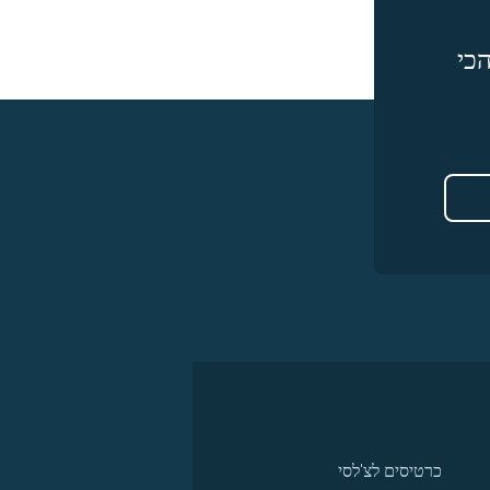
כי
כרטיסים לצ'לסי