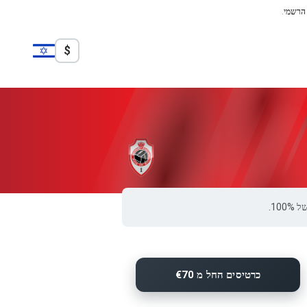
 הרשמי.
$
כרטיסים החל מ €70