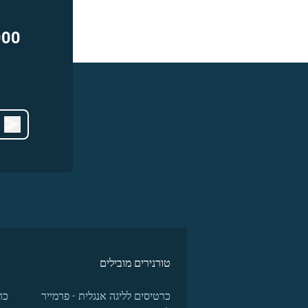
000
טורנירים מובילים
כרטיסים לליגה אנגלית - פרמייר
כר