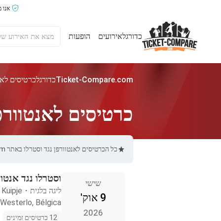
אנו 
כדורגל
אירועים
הופעות
Ticket-Compare.com
כדורגל
כרטיסים לאנט
כרטיסים לאנטוורפן
כל הכרטיסים לאנטוורפן נגד וסטרלו באתר Ticket-Compare.com הם אותנטיים, ממוכרים מאומתים מראש שמספקים אחריות של 100%.
וסטרלו נגד אנטוו
שישי
ליגה בלגית
・
 Kuipje
9 אוק'
Westerlo, Bélgica
2026
12 כרטיסים זמינים