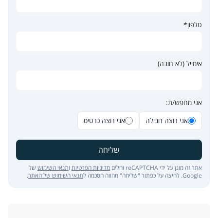
טלפון*
אימייל (לא חובה)
אני מחפש/ת:
אני רוצה חבילה
אני רוצה כרטיס
שליחה
אתר זה מוגן על ידי reCAPTCHA וחלים
מדיניות הפרטיות
ו
תנאי השימוש
של
Google. לחיצה על כפתור "שליחה" מהווה הסכמה ל
תנאי השימוש של האתר
.