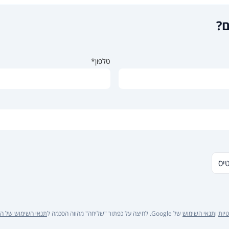
ם?
טלפון*
טיס
יות
ו
תנאי השימוש
של Google. לחיצה על כפתור "שליחה" מהווה הסכמה ל
תנאי השימוש של ה