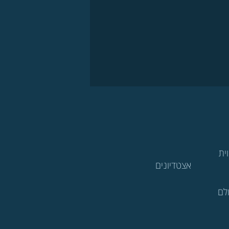
ית
אצטדיונים
לם