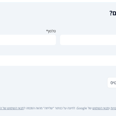
ם?
טלפון*
טיס
יות
ו
תנאי השימוש
של Google. לחיצה על כפתור "שליחה" מהווה הסכמה ל
תנאי השימוש של ה