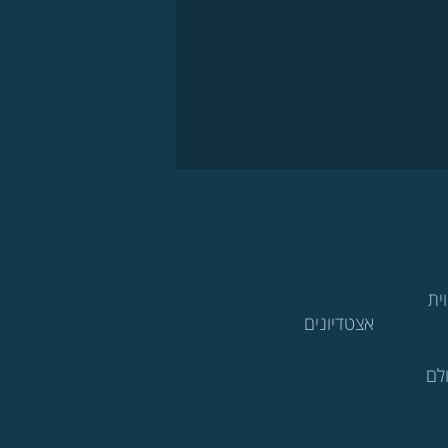
ית
אצטדיונים
לם