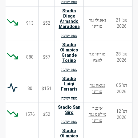
מפת ישיבה
Stadio
Diego
נוב' 21
נאפולי נגד
Armando
913
$52
2026
טורינו
Maradona
מפת ישיבה
Stadio
Olimpico
נוב' 28
טורינו נגד
Grande
888
$57
2026
לאציו
Torino
מפת ישיבה
Stadio
Luigi
דצ' 05
גנואה נגד
30
$151
Ferraris
2026
טורינו
מפת ישיבה
Stadio San
אינטר
דצ' 12
Siro
מילאנו נגד
$52
1576
2026
טורינו
מפת ישיבה
Stadio
Olimpico