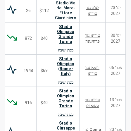
Stadio Via
ינו' 23
לצ'ה נגד
del Mare-
26
$112
Ettore
2027
טורינו
Giardiniero
Stadio
Olimpico
ינו' 30
טורינו נגד
Grande
872
$40
2027
פרוזינונה
Torino
מפת ישיבה
Stadio
Olimpico
פבר' 06
רומא נגד
(Rome -
1948
$69
2027
טורינו
Italy)
מפת ישיבה
Stadio
Olimpico
פבר' 13
טורינו נגד
Grande
916
$40
2027
ססואולו
Torino
מפת ישיבה
Stadio
Giuseppe
פבר' 20
Como נגד