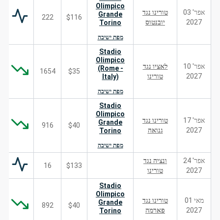
Olimpico
אפר' 03
טורינו נגד
Grande
222
$116
2027
יובנטוס
Torino
מפת ישיבה
Stadio
Olimpico
אפר' 10
לאציו נגד
(Rome -
1654
$35
2027
טורינו
Italy)
מפת ישיבה
Stadio
Olimpico
אפר' 17
טורינו נגד
Grande
916
$40
2027
גנואה
Torino
מפת ישיבה
אפר' 24
ונציה נגד
16
$133
2027
טורינו
Stadio
Olimpico
מאי 01
טורינו נגד
Grande
892
$40
2027
פארמה
Torino