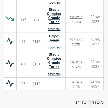
מפת ישיבה
Stadio
Olimpico
מאי 08
טורינו נגד
Grande
924
$52
2027
בולוניה
Torino
מפת ישיבה
Unipol
מאי 15
קליארי נגד
Domus
78
$112
2027
טורינו
מפת ישיבה
Stadio
Olimpico
מאי 22
טורינו נגד
Grande
450
$131
2027
נאפולי
Torino
מפת ישיבה
מאי 29
מונצה נגד
36
$112
2027
טורינו
משחקי טורינו