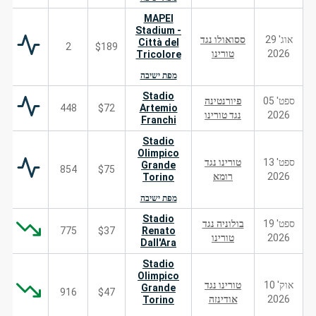
MAPEI
Stadium -
אוג' 29
ססואולו נגד
Città del
2
$189
2026
טורינו
Tricolore
מפת ישיבה
Stadio
ספט' 05
פיורנטינה
448
$72
Artemio
2026
נגד טורינו
Franchi
Stadio
Olimpico
ספט' 13
טורינו נגד
Grande
854
$75
2026
רומא
Torino
מפת ישיבה
Stadio
ספט' 19
בולוניה נגד
775
$37
Renato
2026
טורינו
Dall'Ara
Stadio
Olimpico
אוק' 10
טורינו נגד
Grande
916
$47
2026
אודינזה
Torino