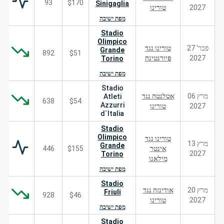
93
$170
Sinigaglia
2027
טורינו
מפת ישיבה
Stadio
Olimpico
פבר' 27
טורינו נגד
Grande
892
$51
2027
פיורנטינה
Torino
מפת ישיבה
Stadio
מרץ 06
אטלנטה נגד
Atleti
638
$54
Azzurri
2027
טורינו
d`Italia
Stadio
Olimpico
טורינו נגד
מרץ 13
Grande
אינטר
$155
446
2027
Torino
מילאנו
מפת ישיבה
Stadio
מרץ 20
אודינזה נגד
Friuli
928
$46
2027
טורינו
מפת ישיבה
Stadio