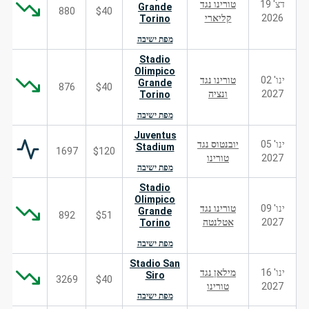
דצ' 19
טורינו נגד
Grande
880
$40
2026
קליארי
Torino
מפת ישיבה
Stadio
Olimpico
ינו' 02
טורינו נגד
Grande
876
$40
2027
ונציה
Torino
מפת ישיבה
Juventus
ינו' 05
יובנטוס נגד
Stadium
1697
$120
2027
טורינו
מפת ישיבה
Stadio
Olimpico
ינו' 09
טורינו נגד
Grande
892
$51
2027
אטלנטה
Torino
מפת ישיבה
Stadio San
ינו' 16
מילאן נגד
Siro
3269
$40
2027
טורינו
מפת ישיבה