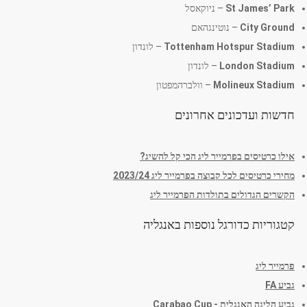
St James’ Park
– ניוקאסל
City Ground
– נוטינגהאם
Tottenham Hotspur Stadium
– לונדון
London Stadium
– לונדון
Molineux Stadium
– וולברהמפטון
חדשות ועדכונים אחרונים
אילו כרטיסים בפרמייר ליג הכי קל להשיג?
מחירי כרטיסים לכל קבוצה בפרמייר ליג 2023/24
הקשרים הגדולים בתולדות הפרמייר ליג
קטגוריות כדורגל נוספות באנגליה
פרמייר ליג
גביע FA
גביע הליגה האנגלית - Carabao Cup