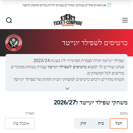
אנו משווים אתרים בטוחים, המחירים עשויים להיות גבוהים מהשוק הרשמי.
כרטיסים לשפילד יונייטד
שפילד יונייטד חזרה לצמרת הפרמייר ליג בעונת 2023/24.
אנחנו עוזרים לך למצוא
כרטיסים לשפילד יונייטד
בצורה בטוחה ממוכרים
מורשים לכל המשחקים.
השווה מחירים ורכוש כרטיסים למשחקי הבית והחוץ של שפילד יונייטד
מהספקים האמינים בלחיצה על הלינקים למטה. אל תפספס – כרטיסים
אזלו מהר!
משחקי שפילד יונייטד ל2026/27
כל כרטיסי שפילד יונייטד ב-Ticket-Compare.com הם אותנטיים,
ממוכרים מאומתים מראש שמספקים אחריות של 100%.
הכל
בית
חוץ