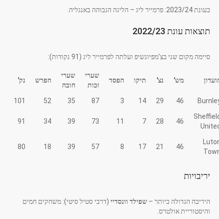
בעונת 2023/24: פרמייר ליג – הליגה הגבוהה באנגליה.
תוצאות עונת 2022/23
סיימה מקום שני בצ'מפיונשיפ ועלתה לפרמייר ליג (91 נקודות):
שערי
שערי
ועדון
מש'
נצ'
תיקו
הפסד
הפרש
נק'
זכות
חובה
101
52
35
87
3
14
29
46
Burnle
Sheffiel
91
34
39
73
11
7
28
46
Unite
Luto
80
18
39
57
8
17
21
46
Tow
יריבויות
היריבה הגדולה ביותר –
שפילד וונסדיי
(דרבי סטיל סיטי): משחקים חמים
והיסטוריית אולטרס.