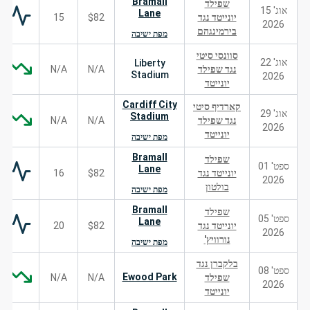
Bramall
שפילד
אוג' 15
Lane
יונייטד נגד
$82
15
2026
בירמינגהם
מפת ישיבה
סוונסי סיטי
אוג' 22
Liberty
נגד שפילד
N/A
N/A
Stadium
2026
יונייטד
Cardiff City
קארדיף סיטי
אוג' 29
Stadium
נגד שפילד
N/A
N/A
2026
יונייטד
מפת ישיבה
Bramall
שפילד
ספט' 01
Lane
יונייטד נגד
$82
16
2026
בולטון
מפת ישיבה
Bramall
שפילד
ספט' 05
Lane
יונייטד נגד
$82
20
2026
נורוויץ'
מפת ישיבה
בלקברן נגד
ספט' 08
Ewood Park
שפילד
N/A
N/A
2026
יונייטד