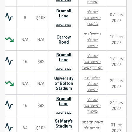
אלביון
Bramall
שפילד
אפר' 07
Lane
יונייטד נגד
$103
8
2027
בלקברן
מפת ישיבה
נורוויץ' נגד
אפר' 10
Carrow
שפילד
N/A
N/A
Road
2027
יונייטד
Bramall
שפילד
אפר' 17
Lane
יונייטד נגד
$82
16
2027
קארדיף סיטי
מפת ישיבה
בולטון נגד
University
אפר' 20
of Bolton
שפילד
N/A
N/A
2027
Stadium
יונייטד
Bramall
שפילד
אפר' 24
Lane
יונייטד נגד
$82
16
2027
מילוול
מפת ישיבה
St Mary's
סאות'המפטון
מאי 01
Stadium
נגד שפילד
$103
64
2027