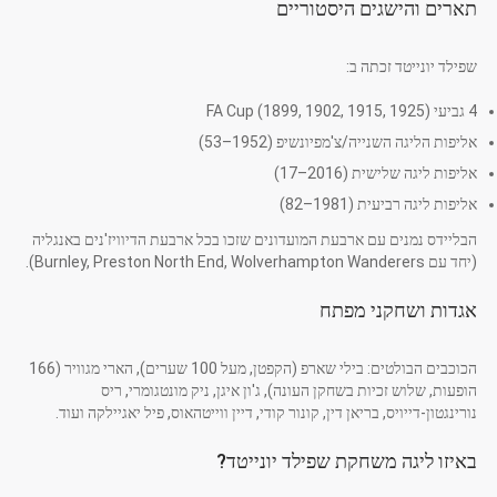
תארים והישגים היסטוריים
שפילד יונייטד זכתה ב:
4 גביעי FA Cup (1899, 1902, 1915, 1925)
אליפות הליגה השנייה/צ'מפיונשיפ (1952–53)
אליפות ליגה שלישית (2016–17)
אליפות ליגה רביעית (1981–82)
הבליידס נמנים עם ארבעת המועדונים שזכו בכל ארבעת הדיוויז'נים באנגליה
(יחד עם Burnley, Preston North End, Wolverhampton Wanderers).
אגדות ושחקני מפתח
הכוכבים הבולטים: בילי שארפ (הקפטן, מעל 100 שערים), הארי מגוויר (166
הופעות, שלוש זכיות בשחקן העונה), ג'ון איגן, ניק מונטגומרי, ריס
נורינגטון-דייויס, בריאן דין, קונור קודי, דיין ווייטהאוס, פיל יאגיילקה ועוד.
באיזו ליגה משחקת שפילד יונייטד?