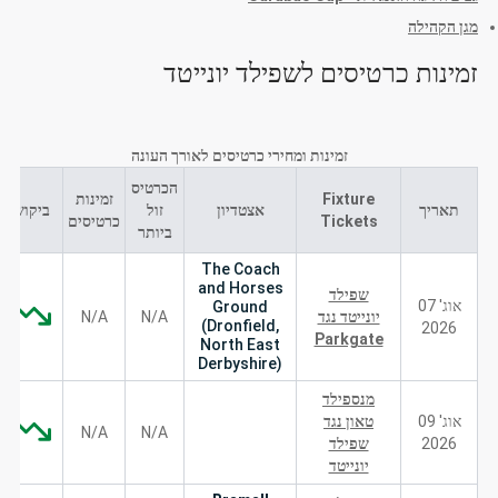
מגן הקהילה
זמינות כרטיסים לשפילד יונייטד
זמינות ומחירי כרטיסים לאורך העונה
הכרטיס
Fixture
זמינות
תאריך
אצטדיון
זול
ביקוש
Tickets
כרטיסים
ביותר
The Coach
and Horses
שפילד
אוג' 07
Ground
יונייטד נגד
N/A
N/A
(Dronfield,
2026
Parkgate
North East
Derbyshire)
מנספילד
אוג' 09
טאון נגד
N/A
N/A
2026
שפילד
יונייטד