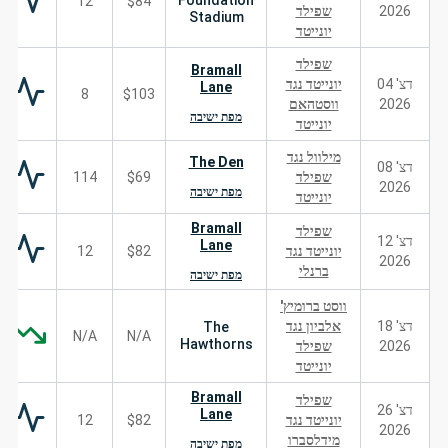
Foundation
12
$84
2026
שפילד
Stadium
יונייטד
שפילד
Bramall
דצ' 04
יונייטד נגד
Lane
8
$103
2026
ווסטהאם
מפת ישיבה
יונייטד
מילוול נגד
The Den
דצ' 08
שפילד
$69
114
2026
מפת ישיבה
יונייטד
Bramall
שפילד
דצ' 12
Lane
יונייטד נגד
$82
12
2026
ברנלי
מפת ישיבה
ווסט ברומיץ'
דצ' 18
אלביון נגד
The
N/A
N/A
Hawthorns
2026
שפילד
יונייטד
Bramall
שפילד
דצ' 26
Lane
יונייטד נגד
$82
12
2026
מידלסברו
מפת ישיבה