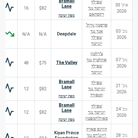
Bramall
שפילד
אוק' 30
Lane
יונייטד נגד
$82
16
2026
רקסהאם
מפת ישיבה
פרסטון נורת'
נוב' 03
אנד נגד
Deepdale
N/A
N/A
2026
שפילד
יונייטד
צ'רלטון
נוב' 07
אתלטיק נגד
The Valley
48
$75
2026
שפילד
יונייטד
Bramall
שפילד
נוב' 21
Lane
יונייטד נגד
$82
12
2026
ווטפורד
מפת ישיבה
Bramall
שפילד
נוב' 24
Lane
יונייטד נגד
$82
12
2026
סאות'המפטון
מפת ישיבה
קווינס פארק
Kiyan Prince
נוב' 28
ריינג'רס נגד