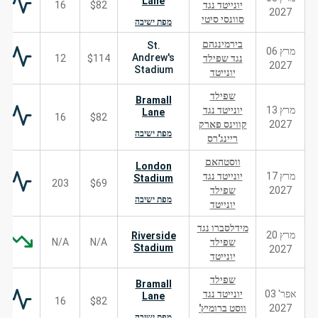
Lane
יונייטד נגד
$82
16
2027
סוונסי סיטי
מפת ישיבה
בירמינגהם
St.
מרץ 06
Andrew's
נגד שפילד
$114
12
2027
Stadium
יונייטד
שפילד
Bramall
מרץ 13
יונייטד נגד
Lane
16
$82
2027
קווינס פארק
מפת ישיבה
ריינג'רס
ווסטהאם
London
מרץ 17
יונייטד נגד
Stadium
203
$69
2027
שפילד
מפת ישיבה
יונייטד
מידלסברו נגד
מרץ 20
Riverside
שפילד
N/A
N/A
Stadium
2027
יונייטד
שפילד
Bramall
אפר' 03
יונייטד נגד
Lane
16
$82
2027
ווסט ברומיץ'
מפת ישיבה