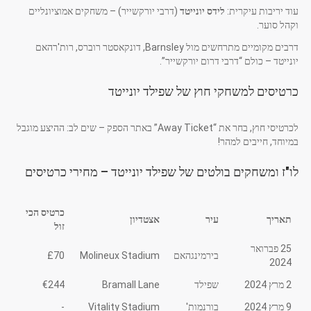
עוד יריבות עיקרית:
לידס יונייטד
(דרבי יורקשייר) – משחקים אמוציונליים
וקהל סוער.
דרבים מקומיים מתרחשים מול Barnsley, דונקאסטר רוברס, רות'רהאם
יונייטד – כולם “דרבי דרום יורקשייר”.
כרטיסים למשחקי חוץ של שפילד יונייטד
לכרטיסי חוץ, בחר את “Away Ticket” באתר הספק – שים לב: ההיצע מוגבל
במיוחד, חייבים למהר!
לו"ז ומשחקים בולטים של שפילד יונייטד – מחירי כרטיסים
כרטיס הכי
תאריך
עיר
אצטדיון
זול
25 פברואר
בירמינגהאם
Molineux Stadium
£70
2024
2 מרץ 2024
שפילד
Bramall Lane
€244
9 מרץ 2024
בורנמות'
Vitality Stadium
-