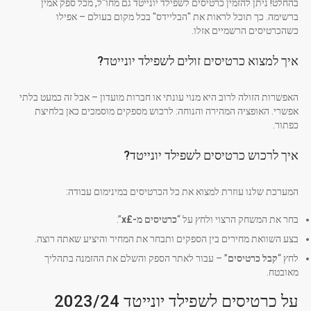
בהחלט! ניתן להזמין כרטיסים לשפילד יונייטד גם מחו"ל, מכל ספק אמין
ברשימה. כך תוכל לראות את "הבליידס" בכל מקום בעולם – אפילו
כשהכרטיסים הרשמיים אזלו.
איך למצוא כרטיסים זולים לשפילד יונייטד?
האפשרות הזולה לרוב היא מנוי עונתי או חברות מועדון – אבל זה כמעט בלתי
אפשרי. האופציה המהירה והנוחה: לרכוש מספקים מוסמכים כאן בלחיצת
כפתור.
איך לרכוש כרטיסים לשפילד יונייטד?
המערכת שלנו עוזרת למצוא את כל הכרטיסים במינימום עבודה:
בחר את המשחק הרצוי ולחץ על “
כרטיסים מ-£x
”.
בצע השוואת מחירים בין הספקים ותבחר את המחיר והיציע שאתה רוצה.
לחץ “
קבל כרטיסים
” – עבור לאתר הספק והשלם את ההזמנה בתהליך
מאובטח.
על כרטיסים לשפילד יונייטד 2023/24