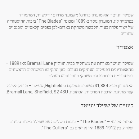
שפילד יונייטד הוא מועדון כדורגל מקצועני מדרום יורקשייר, המתמודד
בפרמייר ליג. המועדון נוסד ב-1889 ומכונה "The Blades" בזכות ההיסטוריה
של ייצור פלדה בעיר. הקבוצה משחקת באדום-לבן בפסים קלאסיים ומכנסיים
שחורים.
אצטדיון
שפילד יונייטד מארחת את משחקיה בבית הוותיק Bramall Lane מאז 1889 –
מהאצטדיונים הפעילים העתיקים בעולם. כאן התקיימו המשחקים הראשונים
בהיסטוריית הכדורגל וגם משחקי רוגבי וגביע העולם.
האצטדיון מכיל 31,884 מושבים וממוקם ב-Highfield, שפילד – מרחק הליכה
קצר מתחנת הרכבת המרכזית. הכתובת: Bramall Lane, Sheffield, S2 4SU.
כינויים של שפילד יונייטד
הכינוי המרכזי – "The Blades" – בזכות השליטה של שפילד בייצור סכינים
ופלדה. בין 1889-1912 היו נקראים גם "The Cutlers".