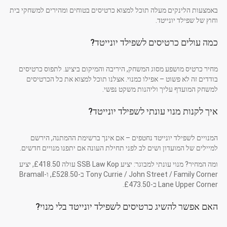
באמצעות הלינקים מעלה תוכל למצוא כרטיסים בטוחים ומהירים למשחקי בית
וחוץ של שפילד יונייטד.
כמה עולים כרטיסים לשפילד יונייטד?
מחיר כרטיס מושפע מסוג המשחק, היריבה והמיקום ביציע. לתפוס כרטיסים
בודדים זה לא פשוט – אפילו כמנוי. אצלנו תוכל למצוא את כל הכרטיסים
למשחק המועדף עליך וליהנות משקט נפשי.
איך לקנות מנוי עונתי לשפילד יונייטד?
המנויים לשפילד יונייטד נחטפים – אם אינך ברשימת ההמתנה, הירשם
למיילים של המועדון ושים לב לפני תחילת העונה אם יתפנו מנויים חדשים.
ומה המחיר? מנוי עונתי למבוגר: יציע SSB Law Kop עולה £418.50, יציע
Tony Currie / John Street / Family Corner ב-£528.50, ו-Bramall
Lane Upper Corner ב-£473.50.
האם אפשר להשיג כרטיסים לשפילד יונייטד בלי מנוי?