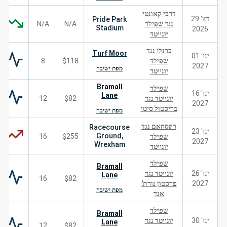
דרבי קאונטי
דצ' 29
Pride Park
נגד שפילד
N/A
N/A
Stadium
2026
יונייטד
ברנלי נגד
Turf Moor
ינו' 01
שפילד
$118
8
2027
מפת ישיבה
יונייטד
Bramall
שפילד
ינו' 16
Lane
יונייטד נגד
$82
12
2027
בריסטול סיטי
מפת ישיבה
רקסהאם נגד
Racecourse
ינו' 23
Ground,
שפילד
$255
16
2027
Wrexham
יונייטד
שפילד
Bramall
ינו' 26
יונייטד נגד
Lane
16
$82
2027
פרסטון נורת'
מפת ישיבה
אנד
שפילד
Bramall
ינו' 30
יונייטד נגד
Lane
12
$82