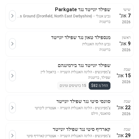
שפילד יונייטד נגד Parkgate
שישי
7 אוג'
גביע אנגלי
・
The Coach and Horses Ground (Dronfield, North East Derbyshire)
בריטניה
2026
מנספילד טאון נגד שפילד יונייטד
ראשון
9 אוג'
גביע הליגה האנגלית
בריטניה
2026
שפילד יונייטד נגד בירמינגהם
שבת
צ'מפיונשיפ - הליגה האנגלית השנייה
・
בראמל ליין
15 אוג'
שפילד, בריטניה
2026
החל מ $82
15 כרטיסים זמינים
סוונסי סיטי נגד שפילד יונייטד
שבת
22 אוג'
צ'מפיונשיפ - הליגה האנגלית השנייה
・
אצטדיון ליברטי
סוואנסי, ווילס
2026
קארדיף סיטי נגד שפילד יונייטד
שבת
29 אוג'
צ'מפיונשיפ - הליגה האנגלית השנייה
・
אצטדיון קארדיף סיטי