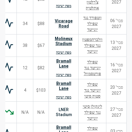
2027
צ'רלטון
מפת ישיבה
אתלטיק
ווטפורד נגד
פבר' 06
Vicarage
שפילד
$88
34
Road
2027
יונייטד
Molineux
וולברהמפטון
פבר' 13
Stadium
נגד שפילד
$67
38
2027
יונייטד
מפת ישיבה
Bramall
שפילד
פבר' 16
Lane
יונייטד נגד
$82
12
2027
פורטסמות'
מפת ישיבה
Bramall
שפילד
פבר' 20
Lane
יונייטד נגד
$103
4
2027
סטוק סיטי
מפת ישיבה
לינקולן סיטי
פבר' 27
LNER
נגד שפילד
N/A
N/A
Stadium
2027
יונייטד
Bramall
שפילד
מרץ 03