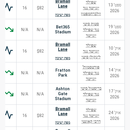
Bramall
שפילד
ספט' 13
Lane
יונייטד נגד
$82
16
2026
וולברהמפטון
מפת ישיבה
סטוק סיטי
ספט' 19
Bet365
נגד שפילד
N/A
N/A
Stadium
2026
יונייטד
Bramall
שפילד
אוק' 10
Lane
יונייטד נגד
$82
16
2026
לינקולן סיטי
מפת ישיבה
פורטסמות'
אוק' 14
Fratton
נגד שפילד
N/A
N/A
Park
2026
יונייטד
בריסטול סיטי
Ashton
אוק' 17
Gate
נגד שפילד
N/A
N/A
2026
Stadium
יונייטד
Bramall
שפילד
אוק' 24
Lane
יונייטד נגד
$82
16
2026
דרבי קאונטי
מפת ישיבה