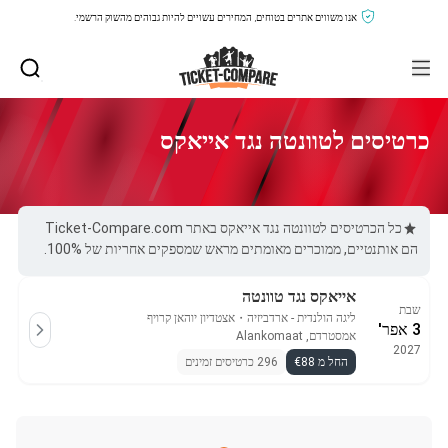
אנו משווים אתרים בטוחים, המחירים עשויים להיות גבוהים מהשוק הרשמי.
כרטיסים לטוונטה נגד אייאקס
כל הכרטיסים לטוונטה נגד אייאקס באתר Ticket-Compare.com
הם אותנטיים, ממוכרים מאומתים מראש שמספקים אחריות של 100%.
אייאקס נגד טוונטה
שבת
ליגה הולנדית - ארדביזיה
・
אצטדיון יוהאן קרויף
3 אפר'
אמסטרדם, Alankomaat
2027
החל מ €88
296 כרטיסים זמינים