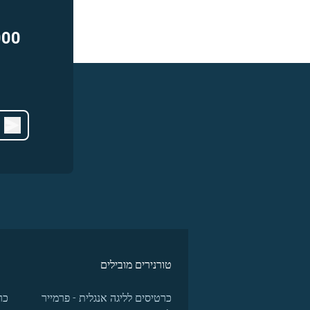
000
טורנירים מובילים
כרטיסים לליגה אנגלית - פרמייר
כר