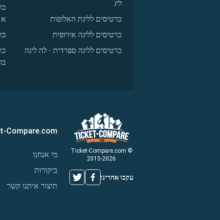
ליג
כר
כרטיסים לליגת האלופות
א
כרטיסים לליגה אירופית
כר
כרטיסים לליגה ספרדית - לה ליגה
כר
בו
et-Compare.com
© Ticket-Compare.com
מי אנחנו
2015-2026
ביקורות
עקבו אחרינו
תיצור איתנו קשר