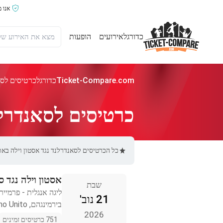
אנו 
כדורגל
אירועים
הופעות
Ticket-Compare.com
כדורגל
כרטיסים לסא
כרטיסים לסאנדרלנ
כל הכרטיסים לסאנדרלנד נגד אסטון וילה באתר Ticket-Compare.com הם אותנטיים, ממוכרים מאומתים מראש שמספקים אחריות ש
אסטון וילה נגד 
שבת
ליגה אנגלית - פרמייר 
21 נוב'
בירמינגהם, Regno Unito
2026
751 כרטיסים זמינים