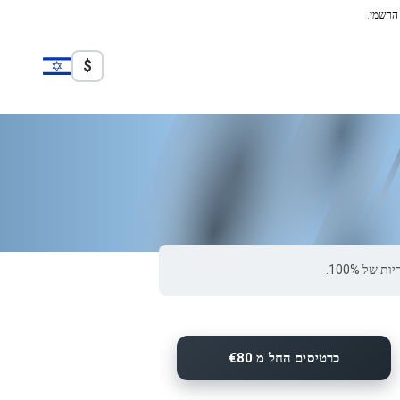
 הרשמי.
$
כרטיסים החל מ €80