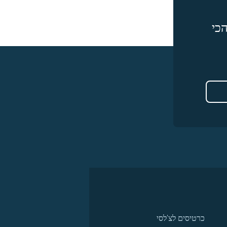
כי
כרטיסים לצ'לסי