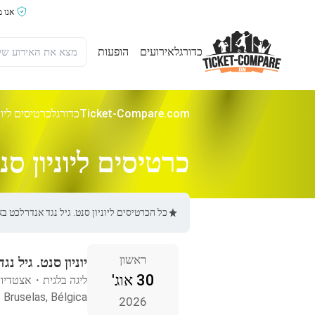
אנו 
כדורגל
אירועים
הופעות
Ticket-Compare.com
כדורגל
כרטיסים ליונ
כרטיסים ליוניון סנ
כל הכרטיסים ליוניון סנט. גיל נגד אנדרלכט באתר Ticket-Compare.com הם אותנטיים, ממוכרים מאומתים מראש שמספקים אחרי
ראשון
יוניון סנט. גיל נ
30 אוג'
ליגה בלגית
・
אצטדיון
Bruselas, Bélgica
2026