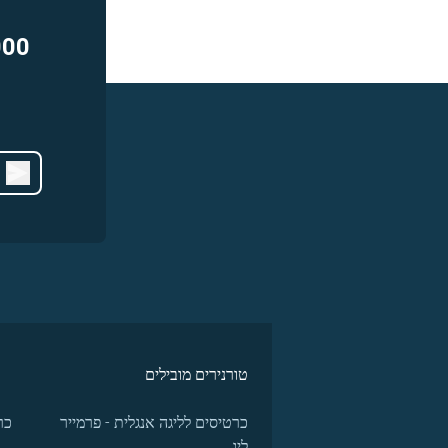
000
טורנירים מובילים
כרטיסים לליגה אנגלית - פרמייר
כר
ליג