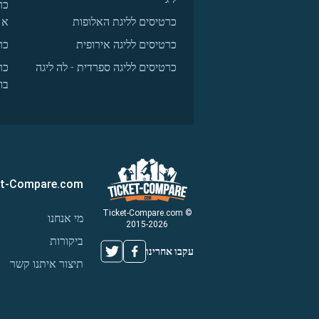
כר
כרטיסים לליגת האלופות
א
כרטיסים לליגה אירופית
כר
כרטיסים לליגה ספרדית - לה ליגה
כר
בו
et-Compare.com
© Ticket-Compare.com
מי אנחנו
2015-2026
ביקורות
עקבו אחרינו
תיצור איתנו קשר