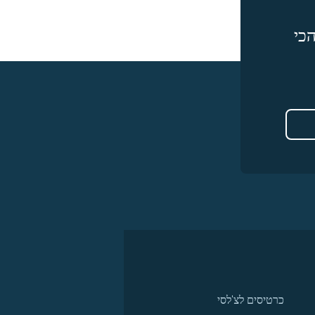
כי
כרטיסים לצ'לסי