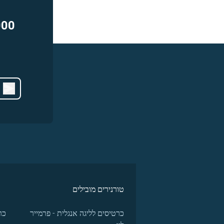
000
טורנירים מובילים
כרטיסים לליגה אנגלית - פרמייר
כר