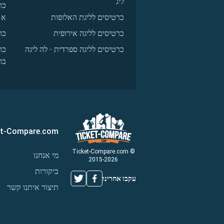
ליג
כר
כרטיסים לליגת האלופות
א
כרטיסים לליגה אירופית
כר
כרטיסים לליגה ספרדית - לה ליגה
כר
בו
et-Compare.com
© Ticket-Compare.com
מי אנחנו
2015-2026
ביקורות
עקבו אחרינו
תיצור איתנו קשר