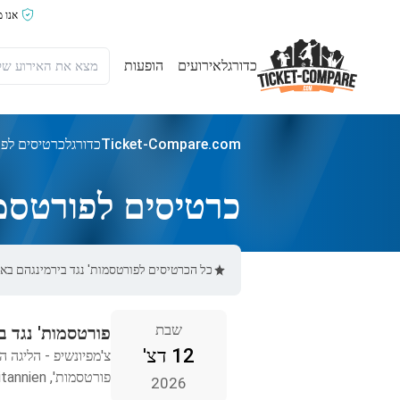
אנו 
כדורגל
אירועים
הופעות
Ticket-Compare.com
כדורגל
כרטיסים לפו
כרטיסים לפורטסמו
כל הכרטיסים לפורטסמות' נגד בירמינגהם באתר Ticket-Compare.com הם אותנטיים, ממוכרים מאומתים מראש שמספקים אחריות 
שבת
פורטסמות' נגד ב
12 דצ'
צ'מפיונשיפ - הליגה ה
פורטסמות', Storbritannien
2026