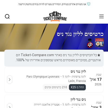
אנו משווים אתרים בטוחים, המחירים עשויים להיות גבוהים מהשוק הרשמי.
כרטיסים לליון נגד ניס
כל הכרטיסים לליון נגד ניס באתר Ticket-Compare.com הם
אותנטיים, ממוכרים מאומתים מראש שמספקים אחריות של 100%.
ליון נגד ניס
שבת
ליגה צרפתית - ליגה 1
・
Parc Olympique Lyonnais
17 אוק'
León, Francia
2026
החל מ €25
210 כרטיסים זמינים
ניס נגד ליון
שבת
ליגה צרפתית - ליגה 1
・
אצטדיון אליאנס ריווירה
3 אפר'