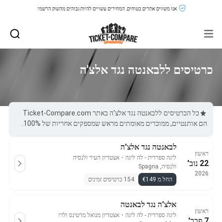
אנו משווים אתרים בטוחים, המחירים עשויים להיות גבוהים מהשוק הרשמי.
כרטיסים ללבאנטה נגד אלצ'ה
כל הכרטיסים ללבאנטה נגד אלצ'ה באתר Ticket-Compare.com
הם אותנטיים, ממוכרים מאומתים מראש שמספקים אחריות של 100%.
לבאנטה נגד אלצ'ה
ראשון
ליגה ספרדית - לה ליגה
・
אצטדיון העיר ולנסיה
22 נוב'
ולנסיה, Spagna
2026
החל מ €149
154 כרטיסים זמינים
אלצ'ה נגד לבאנטה
ראשון
ליגה ספרדית - לה ליגה
・
אצטדיון מנואל מרטינס ולרו
7 פבר'