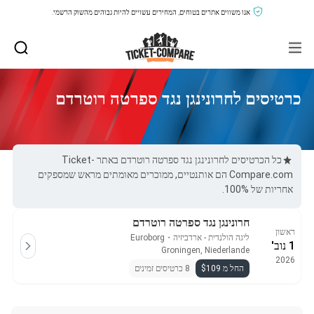
אנו משווים אתרים בטוחים, המחירים עשויים להיות גבוהים מהשוק הרשמי.
כרטיסים לחרונינגן נגד ספרטה רוטרדם
כל הכרטיסים לחרונינגן נגד ספרטה רוטרדם באתר Ticket-
Compare.com הם אותנטיים, ממוכרים מאומתים מראש שמספקים
אחריות של 100%.
חרונינגן נגד ספרטה רוטרדם
ראשון
ליגה הולנדית - ארדביזיה
・
Euroborg
1 נוב'
Groningen, Niederlande
2026
החל מ $109
8 כרטיסים זמינים