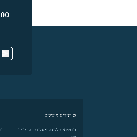
000
טורנירים מובילים
כרטיסים לליגה אנגלית - פרמייר
כר