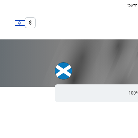
 הרשמי.
$