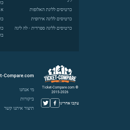
ליג
כר
כרטיסים לליגת האלופות
א
כרטיסים לליגה אירופית
כר
כרטיסים לליגה ספרדית - לה ליגה
כר
בו
et-Compare.com
© Ticket-Compare.com
מי אנחנו
2015-2026
ביקורות
עקבו אחרינו
תיצור איתנו קשר