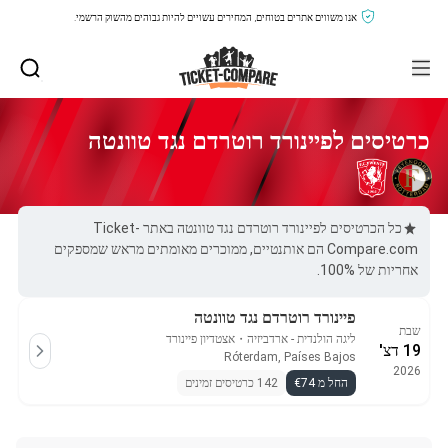
אנו משווים אתרים בטוחים, המחירים עשויים להיות גבוהים מהשוק הרשמי.
כרטיסים לפיינורד רוטרדם נגד טוונטה
כל הכרטיסים לפיינורד רוטרדם נגד טוונטה באתר Ticket-
Compare.com הם אותנטיים, ממוכרים מאומתים מראש שמספקים
אחריות של 100%.
פיינורד רוטרדם נגד טוונטה
שבת
ליגה הולנדית - ארדביזיה
・
אצטדיון פיינורד
19 דצ'
Róterdam, Países Bajos
2026
החל מ €74
142 כרטיסים זמינים