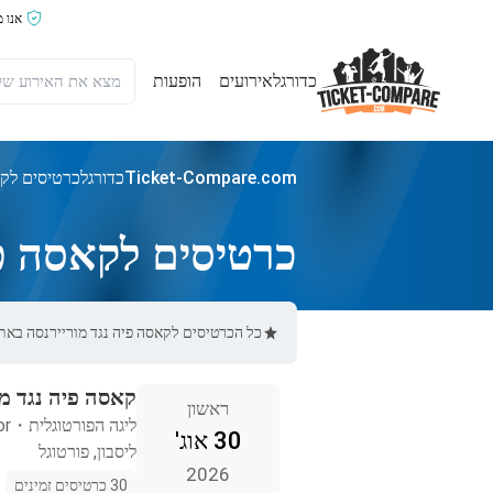
אנו 
כדורגל
אירועים
הופעות
Ticket-Compare.com
כדורגל
כרטיסים לקא
כרטיסים לקאסה פי
כל הכרטיסים לקאסה פיה נגד מוריירנסה באתר Ticket-Compare.com הם אותנטיים, ממוכרים מאומתים מראש שמספקים אחריות של
קאסה פיה נגד מו
ראשון
ליגה הפורטוגלית
・
or
30 אוג'
ליסבון, פורטוגל
2026
30 כרטיסים זמינים