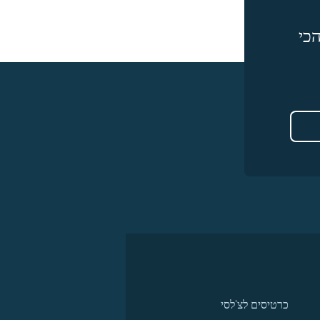
כי
כרטיסים לצ'לסי