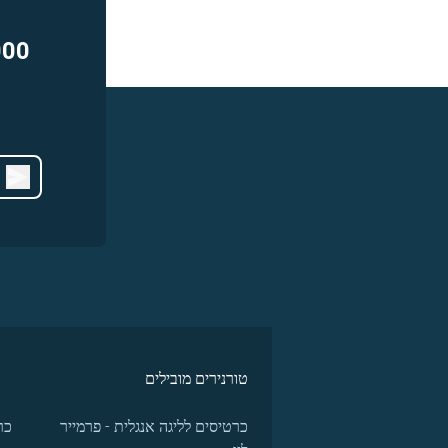
000
טורנירים מובילים
כרטיסים לליגה אנגלית - פרמייר
כר