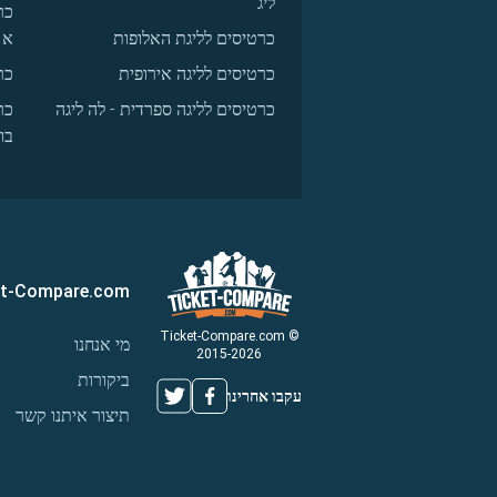
ליג
כר
כרטיסים לליגת האלופות
א
כרטיסים לליגה אירופית
כר
כרטיסים לליגה ספרדית - לה ליגה
כר
בו
et-Compare.com
© Ticket-Compare.com
מי אנחנו
2015-2026
ביקורות
עקבו אחרינו
תיצור איתנו קשר