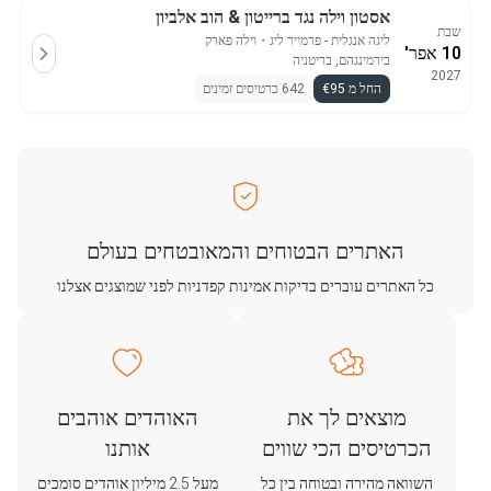
אסטון וילה נגד ברייטון & הוב אלביון
שבת
ליגה אנגלית - פרמייר ליג
・
וילה פארק
10 אפר'
בירמינגהם, בריטניה
2027
החל מ €95
642 כרטיסים זמינים
האתרים הבטוחים והמאובטחים בעולם
כל האתרים עוברים בדיקות אמינות קפדניות לפני שמוצגים אצלנו
מוצאים לך את
האוהדים אוהבים
הכרטיסים הכי שווים
אותנו
השוואה מהירה ובטוחה בין כל
מעל 2.5 מיליון אוהדים סומכים