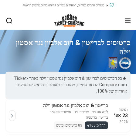
אנו משווים אתרים בטוחים, המחירים עשויים להיות גבוהים מהשוק הרשמי.
כרטיסים לברייטון & הוב אלביון נגד אסטון
וילה
כל הכרטיסים לברייטון & הוב אלביון נגד אסטון וילה באתר Ticket-
Compare.com הם אותנטיים, ממוכרים מאומתים מראש שמספקים
אחריות של 100%.
ברייטון & הוב אלביון נגד אסטון וילה
ראשון
ליגה אנגלית - פרמייר ליג
・
אצטדיון פאלמר
23 אוג'
ברייטון, בריטניה
2026
החל מ €163
83 כרטיסים זמינים