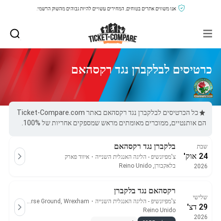
אנו משווים אתרים בטוחים, המחירים עשויים להיות גבוהים מהשוק הרשמי.
כרטיסים לבלקברן נגד רקסהאם
כל הכרטיסים לבלקברן נגד רקסהאם באתר Ticket-Compare.com
הם אותנטיים, ממוכרים מאומתים מראש שמספקים אחריות של 100%.
בלקברן נגד רקסהאם
שבת
24 אוק'
צ'מפיונשיפ - הליגה האנגלית השנייה
・
איווד פארק
בלאקבורן, Reino Unido
2026
רקסהאם נגד בלקברן
שלישי
צ'מפיונשיפ - הליגה האנגלית השנייה
・
Racecourse Ground, Wrexham
29 דצ'
Reino Unido
2026