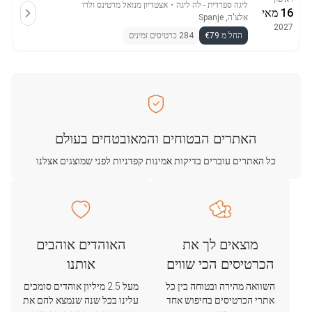
ליגה ספרדית - לה ליגה
・
אצטדיון מנואל מרטינס ולרו
16 מאי
אלצ'ה, Spanje
2027
החל מ €79
284 כרטיסים זמינים
האתרים הבטוחים והמאובטחים בעולם
כל האתרים עוברים בדיקות אמינות קפדניות לפני שמוצגים אצלנו
מוצאים לך את
האוהדים אוהבים
הכרטיסים הכי שווים
אותנו
השוואה מהירה ובטוחה בין כל
מעל 2.5 מיליון אוהדים סומכים
אתרי הכרטיסים בחיפוש אחד
עלינו בכל שנה שנמצא להם את