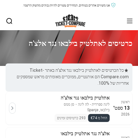
אנו משווים אתרים בטוחים, המחירים עשויים להיות גבוהים מהשוק הרשמי.
כרטיסים לאתלטיק בילבאו נגד אלצ'ה
כל הכרטיסים לאתלטיק בילבאו נגד אלצ'ה באתר Ticket-
Compare.com הם אותנטיים, ממוכרים מאומתים מראש שמספקים
אחריות של 100%.
אתלטיק בילבאו נגד אלצ'ה
ראשון
ליגה ספרדית - לה ליגה
・
סן ממס
13 ספט'
בילבאו, Spanje
2026
החל מ €74
293 כרטיסים זמינים
אלצ'ה נגד אתלטיק בילבאו
ראשון