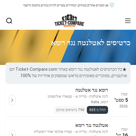
אנו משווים אתרים בטוחים, המחירים עשויים להיות גבוהים מהשוק הרשמי.
כרטיסים לאטלנטה נגד רומא
כל הכרטיסים לאטלנטה נגד רומא באתר Ticket-Compare.com הם
אותנטיים, ממוכרים מאומתים מראש שמספקים אחריות של 100%.
רומא נגד אטלנטה
שבת
ליגה איטלקית - סרייה א
・
סטאדיו אולימפיקו
5 ספט'
רומא, Italia
2026
החל מ €65
790 כרטיסים זמינים
אטלנטה נגד רומא
שבת
ליגה איטלקית - סרייה א
・
סטדיו אתלטי אזורי דאיטליה
16 ינו'