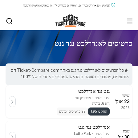
אנו משווים אתרים בטוחים, המחירים עשויים להיות גבוהים מהשוק הרשמי.
כרטיסים לאנדרלכט נגד גנט
כל הכרטיסים לאנדרלכט נגד גנט באתר Ticket-Compare.com הם
אותנטיים, ממוכרים מאומתים מראש שמספקים אחריות של 100%.
גנט נגד אנדרלכט
שישי
ליגה בלגית
・
אצטדיון גנט
23 אוק'
Gent, בלגיה
2026
החל מ €95
38 כרטיסים זמינים
אנדרלכט נגד גנט
שבת
ליגה בלגית
・
Lotto Park
30 ינו'