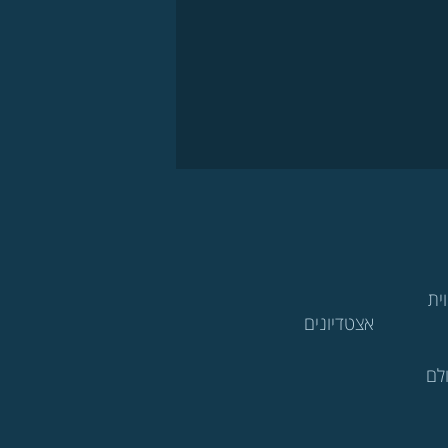
ית
אצטדיונים
לם