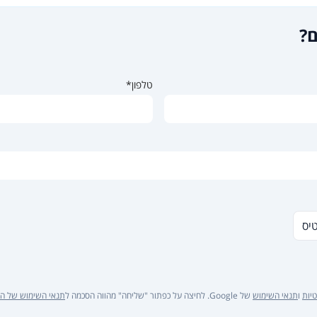
ם?
טלפון*
טיס
יות
ו
תנאי השימוש
של Google. לחיצה על כפתור "שליחה" מהווה הסכמה ל
תנאי השימוש של ה