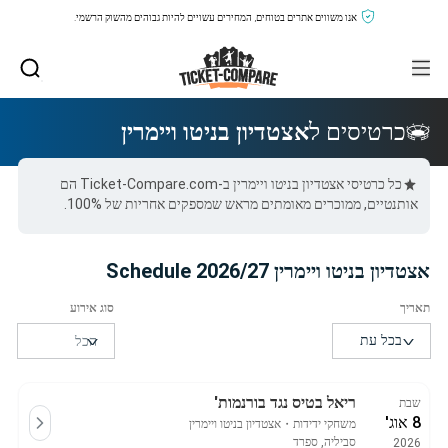
אנו משווים אתרים בטוחים, המחירים עשויים להיות גבוהים מהשוק הרשמי.
כרטיסים ל
אצטדיון בניטו ויימרין
כל כרטיסי אצטדיון בניטו ויימרין ב-Ticket-Compare.com הם
אותנטיים, ממוכרים מאומתים מראש שמספקים אחריות של 100%.
אצטדיון בניטו ויימרין 2026/27 Schedule
ריאל בטיס נגד בורנמות'
שבת
8 אוג'
משחקי ידידות
・
אצטדיון בניטו ויימרין
סביליה, ספרד
2026