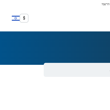
 הרשמי.
$