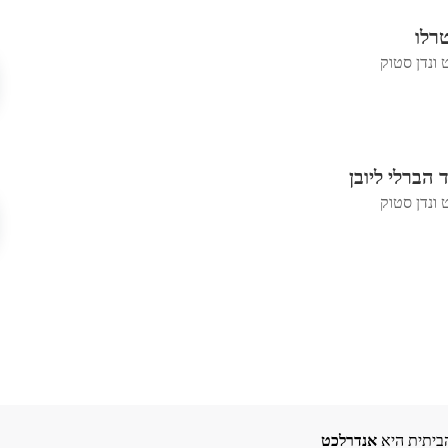
רלו
 ונדן סטוק
הברלי ליובן
 ונדן סטוק
ביתית היא
אנדרלכט