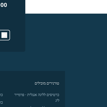
000
טורנירים מובילים
כרטיסים לליגה אנגלית - פרמייר
כר
ליג
כר