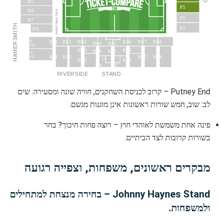
H5
P5
H6
SHORTSIDE TIER
P6
H7
HAMERSMITH
P7
H8
R02
R03
R06
R07
R08
R01
THAMESIDE
R04
R05
SUITES
R13
R16
R14
R15
SPONSORS’
R11
R12
R17
R18
LOUNGE
R23
R26
R24
R25
R34
R35
RIVERSIDE
STAND
Putney End – קרוב לכניסת השחקנים, חוויה שונה ומסעירה. שים
לב: שוב, חמש שורות ראשונות אינן מוגנות מגשם.
פינה אחת משמשת לאוהדי חוץ – רוצה פחות חיכוך? בחר
בשורות קרובות לצד הביתיים.
מבקרים ראשונים, משפחות, וצפייה רגועה
Johnny Haynes Stand – בחירה מנצחת למתחילים
ולמשפחות.