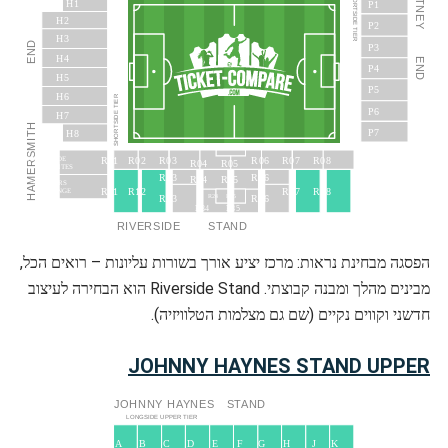
PUTNEY
SHORTSIDE TIER
H1
P1
H2
P2
H3
END
P3
H4
END
P4
H5
P5
H6
SHORTSIDE TIER
P6
H7
HAMERSMITH
P7
H8
R02
R03
R06
R07
R08
R01
THAMESIDE
R04
R05
SUITES
R13
R16
R14
R15
SPONSORS’
R11
R12
R17
R18
LOUNGE
R23
R26
R24
R25
R34
R35
RIVERSIDE
STAND
הפסגה מבחינת נראות: מרכז יציע אורך בשורות עליונות – רואים הכל,
מבינים מהלך ומבנה קבוצתי. Riverside Stand הוא הבחירה לעיצוב
חדשני וקווים נקיים (שם גם מצלמות הטלוויזיה).
JOHNNY HAYNES STAND UPPER
JOHNNY
HAYNES
STAND
LONGSIDE UPPER TIER
J
A
B
C
D
E
F
G
H
K