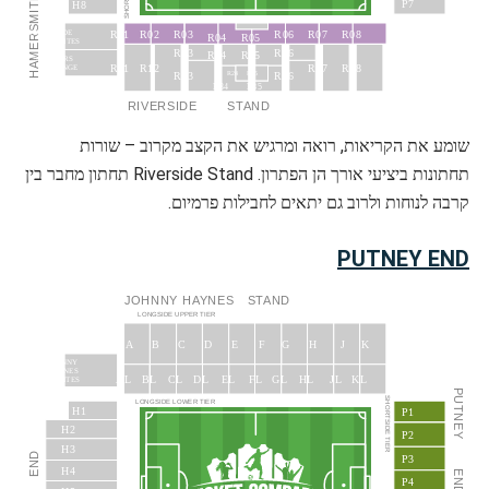
HAMERSMITH
P7
H8
R02
R03
R06
R07
R08
R01
THAMESIDE
R04
R05
SUITES
R13
R16
R14
R15
SPONSORS’
R11
R12
R17
R18
LOUNGE
R23
R26
R24
R25
R34
R35
RIVERSIDE
STAND
שומע את הקריאות, רואה ומרגיש את הקצב מקרוב – שורות
תחתונות ביציעי אורך הן הפתרון. Riverside Stand תחתון מחבר בין
קרבה לנוחות ולרוב גם יתאים לחבילות פרמיום.
PUTNEY END
JOHNNY
HAYNES
STAND
LONGSIDE UPPER TIER
J
A
B
C
D
E
F
G
H
K
JOHNNY
HAYNES
JL
AL
BL
CL
DL
EL
FL
GL
HL
KL
SUITES
PUTNEY
SHORTSIDE TIER
LONGSIDE LOWER TIER
H1
P1
H2
P2
H3
END
P3
H4
END
P4