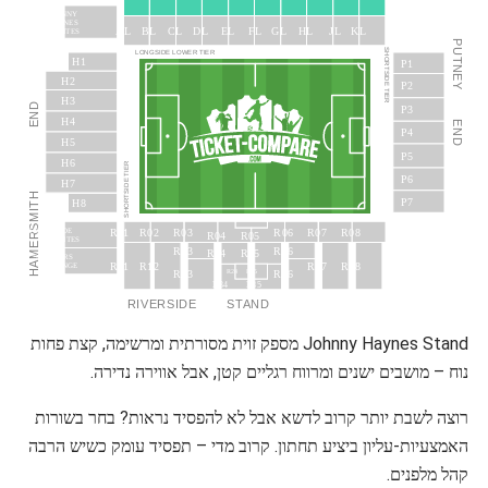
JOHNNY
HAYNES
JL
AL
BL
CL
DL
EL
FL
GL
HL
KL
SUITES
PUTNEY
SHORTSIDE TIER
LONGSIDE LOWER TIER
H1
P1
H2
P2
H3
END
P3
H4
END
P4
H5
P5
H6
SHORTSIDE TIER
P6
H7
HAMERSMITH
P7
H8
R02
R03
R06
R07
R08
R01
THAMESIDE
R04
R05
SUITES
R13
R16
R14
R15
SPONSORS’
R11
R12
R17
R18
LOUNGE
R23
R26
R24
R25
R34
R35
RIVERSIDE
STAND
Johnny Haynes Stand מספק זוית מסורתית ומרשימה, קצת פחות
נוח – מושבים ישנים ומרווח רגליים קטן, אבל אווירה נדירה.
רוצה לשבת יותר קרוב לדשא אבל לא להפסיד נראות? בחר בשורות
האמצעיות-עליון ביציע תחתון. קרוב מדי – תפסיד עומק כשיש הרבה
קהל מלפנים.