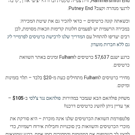
Hammersmith End; זוית צפייה טקטית וברורה? יציעי אורך; קרבה
לרגעי מנהרה וקצב? Putney End.
וכשאתה קונה כרטיסים – כדאי להכיר גם את שיטת המכירה:
במכירה הרשמית יש לפעמים חלונות קדימות וזכאות מסוימת, לכן
רבים יעדיפו להתחיל עם
המדריך שלנו לרכישת כרטיסים לפרמייר ליג
גם ללא חברות מועדון
.
כרגע ישנם 57,637 כרטיסים לFulham זמינים באתר השוואת
כרטיסים.
מחירי כרטיסים לFulham מתחילים כעת מ-$20 בלבד – תלוי בזמינות
ומיקום.
משחק פולהאם הבא שנמכר במהירות:
פולהאם נגד צ'לסי
ב-
$105
–
אך עדיין ניתן להשיג כרטיסים דרכנו!
פלטפורמת השוואת הכרטיסים שלנו אינה מוכרת – היא סורקת את
מוכרי הכרטיסים והשוואות בין סוכנויות וחבילות אירוח רשמיות, כדי
להציג לך בשקיפות את המקומות והמחירים בזמן אמת. ברגע שמוצאים