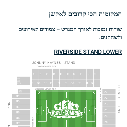
המקומות הכי קרובים לאקשן
שורות נמוכות לאורך המגרש – צמודים לאירועים
ולשחקנים.
RIVERSIDE STAND LOWER
JOHNNY
HAYNES
STAND
LONGSIDE UPPER TIER
J
A
B
C
D
E
F
G
H
K
JOHNNY
HAYNES
JL
AL
BL
CL
DL
EL
FL
GL
HL
KL
SUITES
PUTNEY
SHORTSIDE TIER
LONGSIDE LOWER TIER
H1
P1
H2
P2
H3
END
P3
H4
END
P4
H5
P5
H6
SHORTSIDE TIER
P6
H7