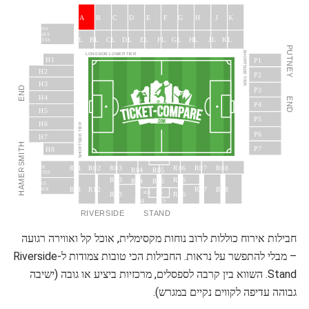
J
A
B
C
D
E
F
G
H
K
JOHNNY
HAYNES
JL
AL
BL
CL
DL
EL
FL
GL
HL
KL
SUITES
PUTNEY
SHORTSIDE TIER
LONGSIDE LOWER TIER
H1
P1
H2
P2
H3
END
P3
H4
END
P4
H5
P5
H6
SHORTSIDE TIER
P6
H7
HAMERSMITH
P7
H8
R02
R03
R06
R07
R08
R01
THAMESIDE
R04
R05
SUITES
R13
R16
R14
R15
SPONSORS’
R11
R12
R17
R18
LOUNGE
R23
R26
R24
R25
R34
R35
RIVERSIDE
STAND
חבילות אירוח כוללות לרוב נוחות מקסימלית, אוכל קל ואווירה רגועה
– מבלי להתפשר על נראות. החבילות הכי טובות צמודות ל-Riverside
Stand. השווא בין קרבה לספסלים, מרכזיות ביציע או גובה (ישיבה
גבוהה עדיפה לקווים נקיים במגרש).