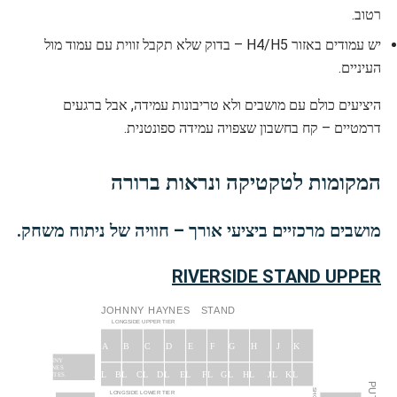
רטוב.
יש עמודים באזור H4/H5 – בדוק שלא תקבל זווית עם עמוד מול
העיניים.
היציעים כולם עם מושבים ולא טריבונות עמידה, אבל ברגעים
דרמטיים – קח בחשבון שצפויה עמידה ספונטנית.
המקומות לטקטיקה ונראות ברורה
מושבים מרכזיים ביציעי אורך – חוויה של ניתוח משחק.
RIVERSIDE STAND UPPER
JOHNNY
HAYNES
STAND
LONGSIDE UPPER TIER
J
A
B
C
D
E
F
G
H
K
JOHNNY
HAYNES
JL
AL
BL
CL
DL
EL
FL
GL
HL
KL
SUITES
LONGSIDE LOWER TIER