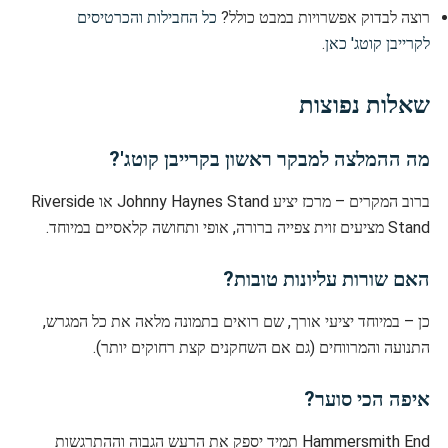
רוצה לבדוק אפשרויות במבט כולל?
כל החבילות והכרטיסים
לקרייבן קוטג' כאן
.
שאלות נפוצות
מה ההמלצה למבקר ראשון בקרייבן קוטג'?
ברוב המקרים – מרכז יציע Johnny Haynes Stand או Riverside
Stand מציעים זוית צפייה ברורה, אופי ותחושה קלאסיים במיוחד.
האם שורות עליונות טובות?
כן – במיוחד יציעי אורך, שם רואים בתמונה מלאה את כל המגרש,
התנועה והמרווחים (גם אם השחקנים קצת רחוקים יותר).
איפה הכי סוער?
Hammersmith End תמיד יספק את הרעש הגבוה וההתרגשות