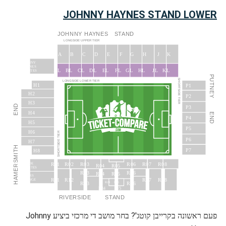
JOHNNY HAYNES STAND LOWER
JOHNNY
HAYNES
STAND
LONGSIDE UPPER TIER
J
A
B
C
D
E
F
G
H
K
JOHNNY
HAYNES
JL
AL
BL
CL
DL
EL
FL
GL
HL
KL
SUITES
PUTNEY
SHORTSIDE TIER
LONGSIDE LOWER TIER
H1
P1
H2
P2
H3
END
P3
H4
END
P4
H5
P5
H6
SHORTSIDE TIER
P6
H7
HAMERSMITH
P7
H8
R02
R03
R06
R07
R08
R01
THAMESIDE
R04
R05
SUITES
R13
R16
R14
R15
SPONSORS’
R11
R12
R17
R18
LOUNGE
R23
R26
R24
R25
R34
R35
RIVERSIDE
STAND
פעם ראשונה בקרייבן קוטג'? בחר מושב די מרכזי ביציע Johnny