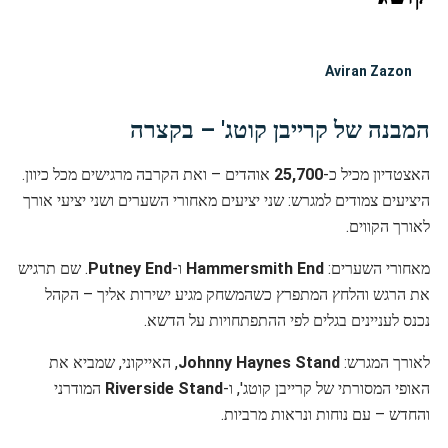
Aviran Zazon
המבנה של קרייבן קוטג' – בקצרה
האצטדיון מכיל כ-
25,700
אוהדים – ואת הקרבה מרגישים מכל כיוון.
היציעים צמודים למגרש: שני יציעים מאחורי השערים ושני יציעי אורך
לאורך הקווים.
מאחורי השערים:
Hammersmith End
ו-
Putney End
. שם תרגיש
את הרגש והלחץ המתפרץ כשהמשחק מגיע ישירות אליך – הקהל
נכנס לעניינים בגלים לפי ההתפתחויות על הדשא.
לאורך המגרש:
Johnny Haynes Stand
, האייקוני, שמביא את
האופי המסורתי של קרייבן קוטג', ו-
Riverside Stand
המודרני
והחדש – עם נוחות ונראות מרביות.