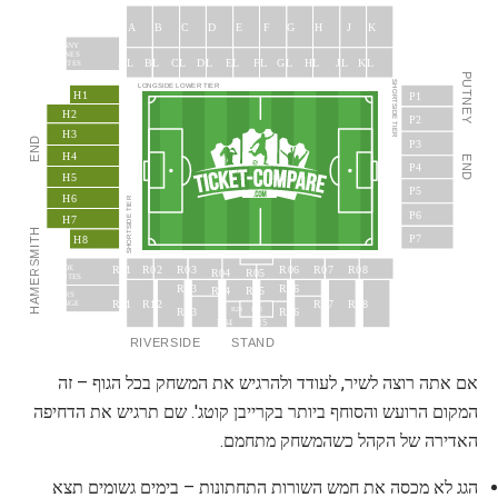
J
A
B
C
D
E
F
G
H
K
JOHNNY
HAYNES
JL
AL
BL
CL
DL
EL
FL
GL
HL
KL
SUITES
PUTNEY
SHORTSIDE TIER
LONGSIDE LOWER TIER
H1
P1
H2
P2
H3
END
P3
H4
END
P4
H5
P5
H6
SHORTSIDE TIER
P6
H7
HAMERSMITH
P7
H8
R02
R03
R06
R07
R08
R01
THAMESIDE
R04
R05
SUITES
R13
R16
R14
R15
SPONSORS’
R11
R12
R17
R18
LOUNGE
R23
R26
R24
R25
R34
R35
RIVERSIDE
STAND
אם אתה רוצה לשיר, לעודד ולהרגיש את המשחק בכל הגוף – זה
המקום הרועש והסוחף ביותר בקרייבן קוטג'. שם תרגיש את הדחיפה
האדירה של הקהל כשהמשחק מתחמם.
הגג לא מכסה את חמש השורות התחתונות – בימים גשומים תצא