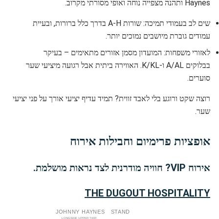
Haynes ותהנה מצפייה נוחה ואופי מסורתי מקרוב.
שים לב בעמודי תמיכה: שורות A-H בדרך כלל ברורות, ובעיית
עמודים גוברת מיושבים נמוכים יותר.
לאזורי משפחות: המועדון מסמן אזורים מתאימים – בעיקר
בבלוקים A/AL ו-K/KL. האווירה ביתית אבל רגועה מיציעי שער
סוערים.
רוצה שקט ורוגע בלי לאבד זווית? תמיד עדיף יציעי אורך על פני יציעי
שער.
אופציות פרימיום וחבילות אירוח
אירוח VIP? חוויה מודרנית לצד נראות מושלמת.
THE DUGOUT HOSPITALITY
JOHNNY
HAYNES
STAND
LONGSIDE UPPER TIER