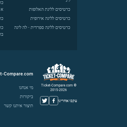
ליג
כר
כרטיסים לליגת האלופות
א
כרטיסים לליגה אירופית
כר
כרטיסים לליגה ספרדית - לה ליגה
כר
בו
et-Compare.com
© Ticket-Compare.com
מי אנחנו
2015-2026
ביקורות
עקבו אחרינו
תיצור איתנו קשר