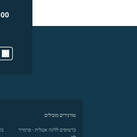
000
טורנירים מובילים
כרטיסים לליגה אנגלית - פרמייר
כר