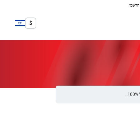
 הרשמי.
$