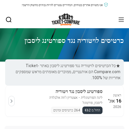
אנו משווים אתרים בטוחים, המחירים עשויים להיות גבוהים מהשוק הרשמי.
כרטיסים לויטוריה נגד ספורטינג ליסבון
כל הכרטיסים לויטוריה נגד ספורטינג ליסבון באתר Ticket-
Compare.com הם אותנטיים, ממוכרים מאומתים מראש שמספקים
אחריות של 100%.
ספורטינג ליסבון נגד ויטוריה
ראשון
ליגה הפורטוגלית
・
אצטדיון ז'וזה אלבלדה
16 אוג'
ליסבון, פורטוגל
2026
החל מ €62
264 כרטיסים זמינים