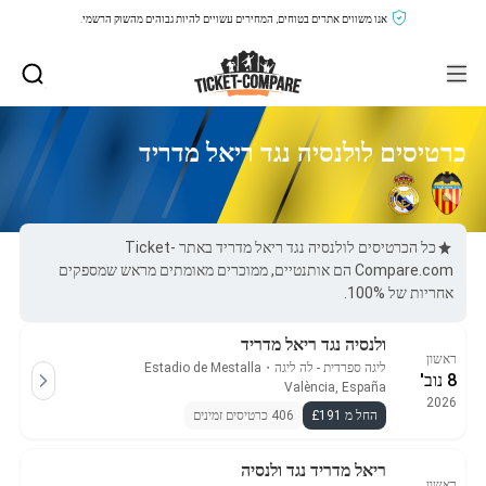
אנו משווים אתרים בטוחים, המחירים עשויים להיות גבוהים מהשוק הרשמי.
כרטיסים לולנסיה נגד ריאל מדריד
כל הכרטיסים לולנסיה נגד ריאל מדריד באתר Ticket-
Compare.com הם אותנטיים, ממוכרים מאומתים מראש שמספקים
אחריות של 100%.
ולנסיה נגד ריאל מדריד
ראשון
ליגה ספרדית - לה ליגה
・
Estadio de Mestalla
8 נוב'
València, España
2026
החל מ £191
406 כרטיסים זמינים
ריאל מדריד נגד ולנסיה
ראשון