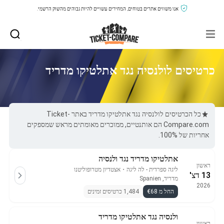
אנו משווים אתרים בטוחים, המחירים עשויים להיות גבוהים מהשוק הרשמי.
כרטיסים לולנסיה נגד אתלטיקו מדריד
כל הכרטיסים לולנסיה נגד אתלטיקו מדריד באתר Ticket-
Compare.com הם אותנטיים, ממוכרים מאומתים מראש שמספקים
אחריות של 100%.
אתלטיקו מדריד נגד ולנסיה
ראשון
ליגה ספרדית - לה ליגה
・
אצטדיון מטרופוליטנו
13 דצ'
מדריד, Spanien
2026
החל מ €68
1,484 כרטיסים זמינים
ולנסיה נגד אתלטיקו מדריד
ראשון