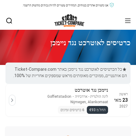
אנו משווים אתרים בטוחים, המחירים עשויים להיות גבוהים מהשוק הרשמי.
כרטיסים לאוטרכט נגד ניימכן
כל הכרטיסים לאוטרכט נגד ניימכן באתר Ticket-Compare.com
הם אותנטיים, ממוכרים מאומתים מראש שמספקים אחריות של 100%.
ניימכן נגד אוטרכט
ראשון
ליגה הולנדית - ארדביזיה
・
Goffertstadion
23 מאי
Nijmegen, Alankomaat
2027
החל מ €93
6 כרטיסים זמינים