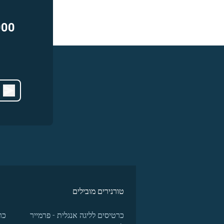
000
טורנירים מובילים
כרטיסים לליגה אנגלית - פרמייר
כר