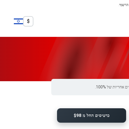
 הרשמי.
$
כרטיסים החל מ $98