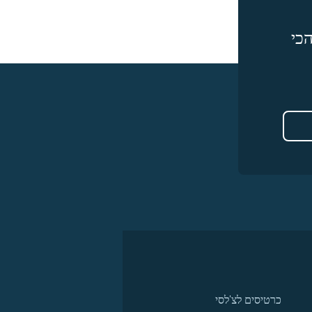
כי
כרטיסים לצ'לסי