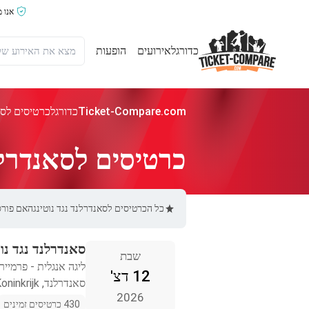
אנו 
כדורגל
אירועים
הופעות
Ticket-Compare.com
כדורגל
כרטיסים לסא
כרטיסים לסאנדרלנ
כל הכרטיסים לסאנדרלנד נגד נוטינגהאם פורסט באתר Ticket-Compare.com הם אותנטיים, ממוכרים מאומתים מראש שמ
סאנדרלנד נגד נו
שבת
ליגה אנגלית - פרמייר 
12 דצ'
סאנדרלנד, Verenigd Koninkrijk
2026
430 כרטיסים זמינים