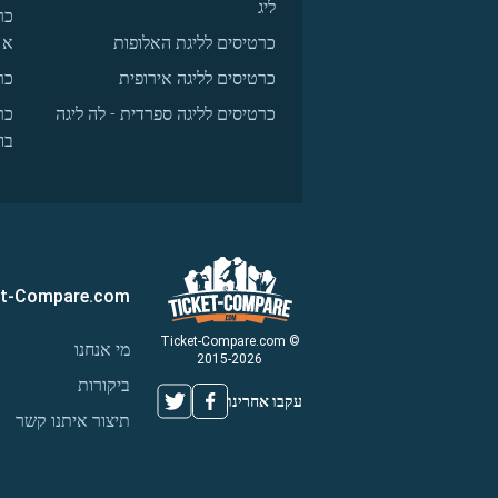
ליג
כר
כרטיסים לליגת האלופות
א
כרטיסים לליגה אירופית
כר
כרטיסים לליגה ספרדית - לה ליגה
כר
בו
et-Compare.com
© Ticket-Compare.com
מי אנחנו
2015-2026
ביקורות
עקבו אחרינו
תיצור איתנו קשר