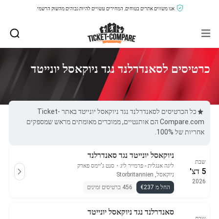
אנו משווים אתרים בטוחים, המחירים עשויים להיות גבוהים מהשוק הרשמי.
כרטיסים לסאנדרלנד נגד ניוקאסל יונייטד
כל הכרטיסים לסאנדרלנד נגד ניוקאסל יונייטד באתר Ticket-
Compare.com הם אותנטיים, ממוכרים מאומתים מראש שמספקים
אחריות של 100%.
ניוקאסל יונייטד נגד סאנדרלנד
שבת
ליגה אנגלית - פרמייר ליג
・
סנט ג'יימס פארק
5 דצ'
ניוקאסל, Storbritannien
2026
החל מ €237
456 כרטיסים זמינים
סאנדרלנד נגד ניוקאסל יונייטד
שבת