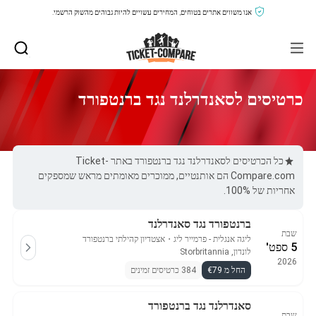
אנו משווים אתרים בטוחים, המחירים עשויים להיות גבוהים מהשוק הרשמי.
כרטיסים לסאנדרלנד נגד ברנטפורד
כל הכרטיסים לסאנדרלנד נגד ברנטפורד באתר Ticket-
Compare.com הם אותנטיים, ממוכרים מאומתים מראש שמספקים
אחריות של 100%.
ברנטפורד נגד סאנדרלנד
שבת
ליגה אנגלית - פרמייר ליג
・
אצטדיון קהילתי ברנטפורד
5 ספט'
לונדון, Storbritannia
2026
החל מ €79
384 כרטיסים זמינים
סאנדרלנד נגד ברנטפורד
שבת