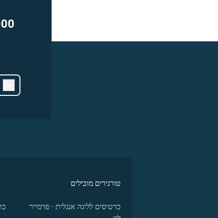
000
טורנירים מובילים
כרטיסים לליגה אנגלית - פרמייר
כר