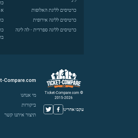
ליג
כר
כרטיסים לליגת האלופות
א
כרטיסים לליגה אירופית
כר
כרטיסים לליגה ספרדית - לה ליגה
כר
בו
et-Compare.com
© Ticket-Compare.com
מי אנחנו
2015-2026
ביקורות
עקבו אחרינו
תיצור איתנו קשר