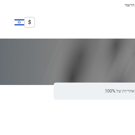
 הרשמי.
$