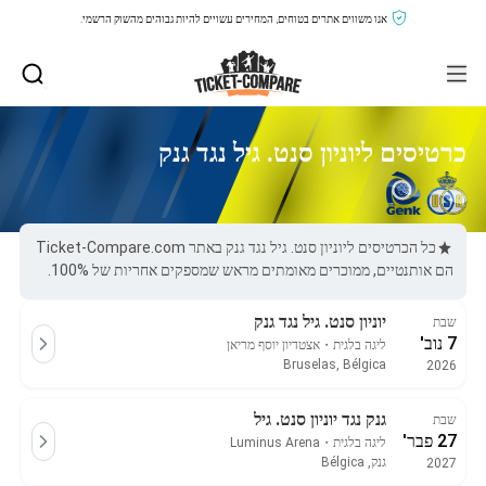
אנו משווים אתרים בטוחים, המחירים עשויים להיות גבוהים מהשוק הרשמי.
כרטיסים ליוניון סנט. גיל נגד גנק
כל הכרטיסים ליוניון סנט. גיל נגד גנק באתר Ticket-Compare.com
הם אותנטיים, ממוכרים מאומתים מראש שמספקים אחריות של 100%.
יוניון סנט. גיל נגד גנק
שבת
7 נוב'
ליגה בלגית
・
אצטדיון יוסף מריאן
Bruselas, Bélgica
2026
גנק נגד יוניון סנט. גיל
שבת
27 פבר'
ליגה בלגית
・
Luminus Arena
גנק, Bélgica
2027