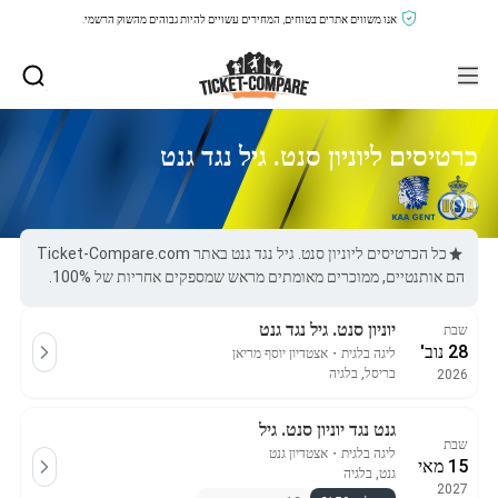
אנו משווים אתרים בטוחים, המחירים עשויים להיות גבוהים מהשוק הרשמי.
כרטיסים ליוניון סנט. גיל נגד גנט
כל הכרטיסים ליוניון סנט. גיל נגד גנט באתר Ticket-Compare.com
הם אותנטיים, ממוכרים מאומתים מראש שמספקים אחריות של 100%.
יוניון סנט. גיל נגד גנט
שבת
28 נוב'
ליגה בלגית
・
אצטדיון יוסף מריאן
בריסל, בלגיה
2026
גנט נגד יוניון סנט. גיל
שבת
ליגה בלגית
・
אצטדיון גנט
15 מאי
גנט, בלגיה
2027