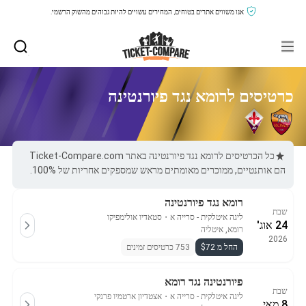
אנו משווים אתרים בטוחים, המחירים עשויים להיות גבוהים מהשוק הרשמי.
כרטיסים לרומא נגד פיורנטינה
כל הכרטיסים לרומא נגד פיורנטינה באתר Ticket-Compare.com
הם אותנטיים, ממוכרים מאומתים מראש שמספקים אחריות של 100%.
רומא נגד פיורנטינה
שבת
ליגה איטלקית - סרייה א
・
סטאדיו אולימפיקו
24 אוג'
רומא, איטליה
2026
החל מ $72
753 כרטיסים זמינים
פיורנטינה נגד רומא
שבת
ליגה איטלקית - סרייה א
・
אצטדיון ארטמיו פרנקי
8 מאי