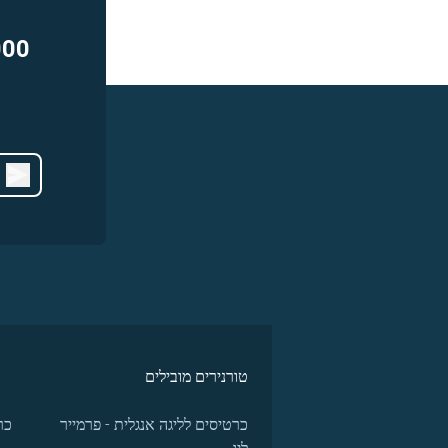
000
טורנירים מובילים
כרטיסים לליגה אנגלית - פרמייר
כר