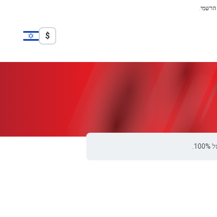
 הרשמי.
$