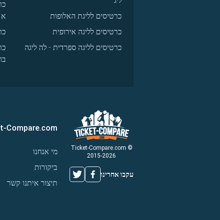
ליג
כר
כרטיסים לליגת האלופות
א
כרטיסים לליגה אירופית
כר
כרטיסים לליגה ספרדית - לה ליגה
כר
בו
et-Compare.com
© Ticket-Compare.com
מי אנחנו
2015-2026
ביקורות
עקבו אחרינו
תיצור איתנו קשר