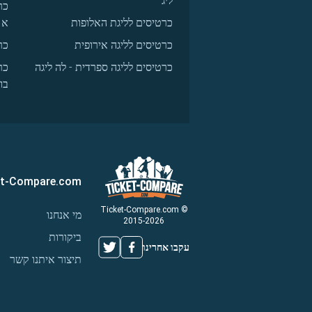
ליג
כר
כרטיסים לליגת האלופות
א
כרטיסים לליגה אירופית
כר
כרטיסים לליגה ספרדית - לה ליגה
כר
בו
et-Compare.com
© Ticket-Compare.com
מי אנחנו
2015-2026
ביקורות
עקבו אחרינו
תיצור איתנו קשר