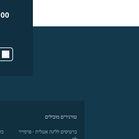
000
טורנירים מובילים
כרטיסים לליגה אנגלית - פרמייר
כר