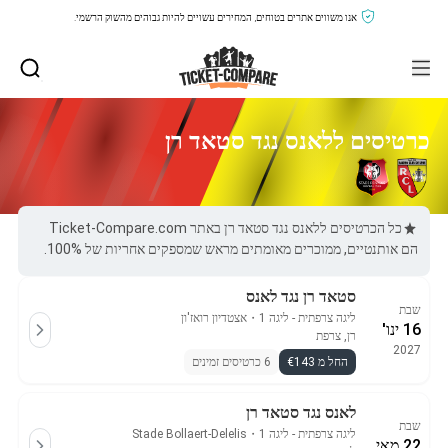
אנו משווים אתרים בטוחים, המחירים עשויים להיות גבוהים מהשוק הרשמי.
כרטיסים ללאנס נגד סטאד רן
כל הכרטיסים ללאנס נגד סטאד רן באתר Ticket-Compare.com
הם אותנטיים, ממוכרים מאומתים מראש שמספקים אחריות של 100%.
סטאד רן נגד לאנס
שבת
ליגה צרפתית - ליגה 1
・
אצטדיון רואז'ון
16 ינו'
רן, צרפת
2027
החל מ €143
6 כרטיסים זמינים
לאנס נגד סטאד רן
שבת
ליגה צרפתית - ליגה 1
・
Stade Bollaert-Delelis
22 מאי