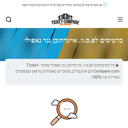
אנו משווים אתרים בטוחים, המחירים עשויים להיות גבוהים מהשוק הרשמי.
כרטיסים לפ.ס.וו. איינדהובן נגד נאפולי
כל הכרטיסים לפ.ס.וו. איינדהובן נגד נאפולי באתר Ticket-
Compare.com הם אותנטיים, ממוכרים מאומתים מראש שמספקים
אחריות של 100%.