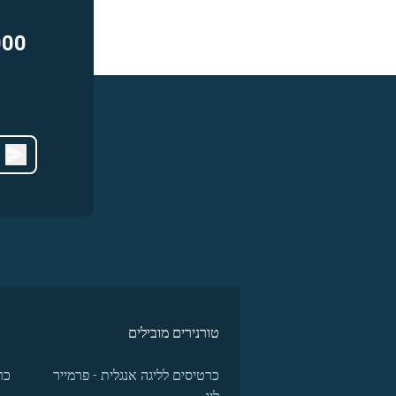
000
טורנירים מובילים
כרטיסים לליגה אנגלית - פרמייר
כר