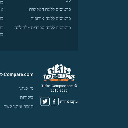
ליג
כר
כרטיסים לליגת האלופות
א
כרטיסים לליגה אירופית
כר
כרטיסים לליגה ספרדית - לה ליגה
כר
בו
et-Compare.com
© Ticket-Compare.com
מי אנחנו
2015-2026
ביקורות
עקבו אחרינו
תיצור איתנו קשר