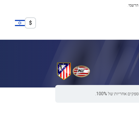
 הרשמי.
$