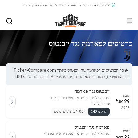
אנו משווים אתרים בטוחים, המחירים עשויים להיות גבוהים מהשוק הרשמי.
כרטיסים לפארמה נגד יובנטוס
כל הכרטיסים לפארמה נגד יובנטוס באתר Ticket-Compare.com
הם אותנטיים, ממוכרים מאומתים מראש שמספקים אחריות של 100%.
יובנטוס נגד פארמה
שבת
ליגה איטלקית - סרייה א
・
אצטדיון יובנטוס
29 אוג'
טורינו, Italia
2026
החל מ €40
1,064 כרטיסים זמינים
פארמה נגד יובנטוס
שבת
ליגה איטלקית - סרייה א
・
אצטדיון אניו טארדיני
22 מאי