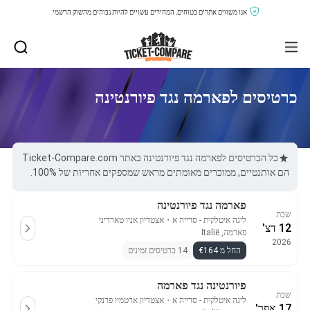
אנו משווים אתרים בטוחים, המחירים עשויים להיות גבוהים מהשוק הרשמי.
כרטיסים לפארמה נגד פיורנטינה
כל הכרטיסים לפארמה נגד פיורנטינה באתר Ticket-Compare.com
הם אותנטיים, ממוכרים מאומתים מראש שמספקים אחריות של 100%.
פארמה נגד פיורנטינה
שבת
ליגה איטלקית - סרייה א
・
אצטדיון אניו טארדיני
12 דצ'
פארמה, Italië
2026
החל מ €164
14 כרטיסים זמינים
פיורנטינה נגד פארמה
שבת
ליגה איטלקית - סרייה א
・
אצטדיון ארטמיו פרנקי
17 אפר'