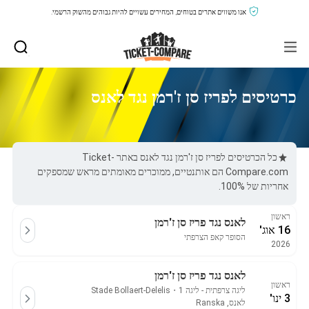
אנו משווים אתרים בטוחים, המחירים עשויים להיות גבוהים מהשוק הרשמי.
כרטיסים לפריז סן ז'רמן נגד לאנס
כל הכרטיסים לפריז סן ז'רמן נגד לאנס באתר Ticket-
Compare.com הם אותנטיים, ממוכרים מאומתים מראש שמספקים
אחריות של 100%.
ראשון
לאנס נגד פריז סן ז'רמן
16 אוג'
הסופר קאפ הצרפתי
2026
לאנס נגד פריז סן ז'רמן
ראשון
ליגה צרפתית - ליגה 1
・
Stade Bollaert-Delelis
3 ינו'
לאנס, Ranska