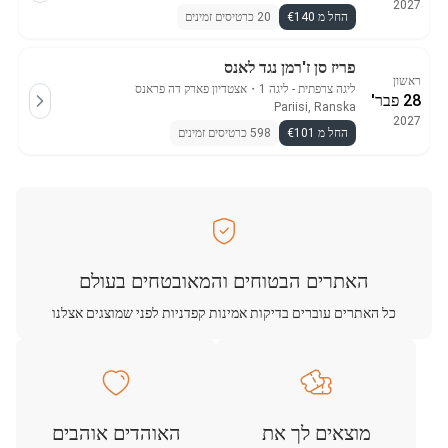
2027
החל מ €140
20 כרטיסים זמינים
פריז סן ז'רמן נגד לאנס
ראשון
ליגה צרפתית - ליגה 1
・
אצטדיון פארק דה פראנס
28 פבר'
Pariisi, Ranska
2027
החל מ €101
598 כרטיסים זמינים
האתרים הבטוחים והמאובטחים בעולם
כל האתרים עוברים בדיקות אמינות קפדניות לפני שמוצגים אצלנו
מוצאים לך את
האוהדים אוהבים