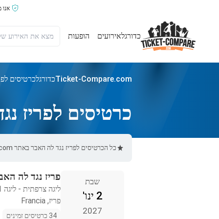
אנו 
כדורגל
אירועים
הופעות
Ticket-Compare.com
כדורגל
כרטיסים לפר
כרטיסים לפריז נג
כל הכרטיסים לפריז נגד לה האבר באתר Ticket-Compare.com הם אותנטיים, ממוכרים מאומתים מראש שמספקים אחריות של 100%.
פריז נגד לה האב
שבת
ליגה צרפתית - ליגה 1
2 ינו'
פריז, Francia
2027
34 כרטיסים זמינים