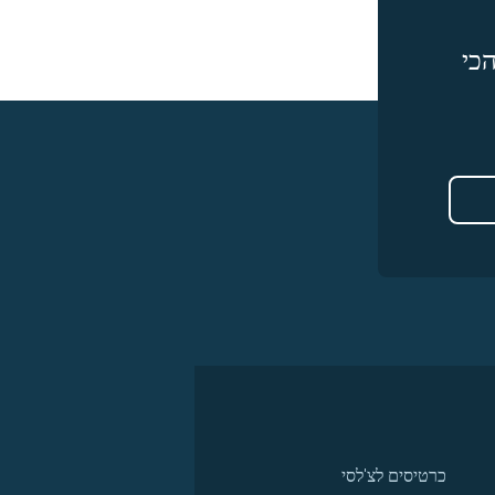
כי
כרטיסים לצ'לסי