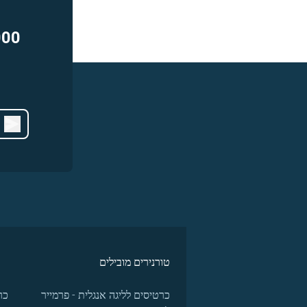
000
טורנירים מובילים
כרטיסים לליגה אנגלית - פרמייר
כר