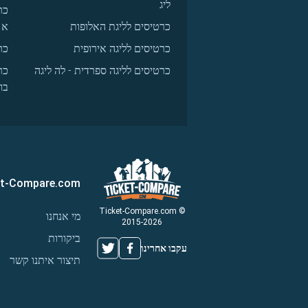
ליג
כר
כרטיסים לליגת האלופות
א
כרטיסים לליגה אירופית
כר
כרטיסים לליגה ספרדית - לה ליגה
כר
בו
et-Compare.com
© Ticket-Compare.com
מי אנחנו
2015-2026
ביקורות
עקבו אחרינו
תיצור איתנו קשר